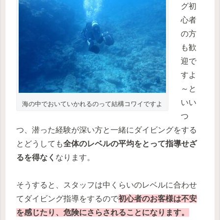
グ初
心者
の方
も歓
迎で
すよ
～と
いい
海の中でおいていかれるのって結構コワイですよ
つ
つ、潜った経験が深い方と一緒にダイビングをする
とどうしても
全体のレベルの平均をとって指導せざ
るを得なく
なります。
そうすると、スタッフは中くらいのレベルに合わせ
てダイビング指導をするので
初心者のお客様は不安
を感じたり、危険にさらされることになります。