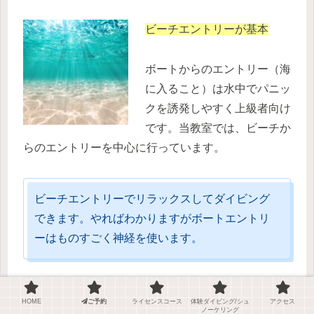
ビーチエントリーが基本
ボートからのエントリー（海
に入ること）は水中でパニッ
クを誘発しやすく上級者向け
です。当教室では、ビーチか
らのエントリーを中心に行っています。
ビーチエントリーでリラックスしてダイビング
できます。やればわかりますがボートエントリ
ーはものすごく神経を使います。
HOME
ご予約
ライセンスコース
体験ダイビング/シュ
アクセス
取れるライセンスの種類と、取得までの
ノーケリング