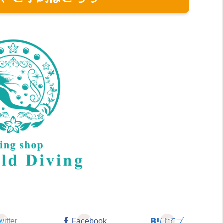
witter
Facebook
はてブ