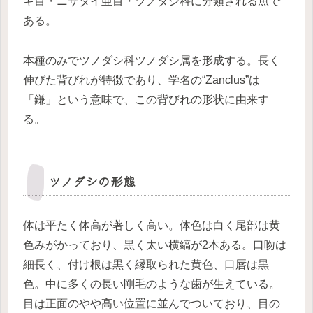
キ目・ニザダイ亜目・ツノダシ科に分類される魚で
ある。
本種のみでツノダシ科ツノダシ属を形成する。長く
伸びた背びれが特徴であり、学名の“Zanclus”は
「鎌」という意味で、この背びれの形状に由来す
る。
ツノダシの形態
体は平たく体高が著しく高い。体色は白く尾部は黄
色みがかっており、黒く太い横縞が2本ある。口吻は
細長く、付け根は黒く縁取られた黄色、口唇は黒
色。中に多くの長い剛毛のような歯が生えている。
目は正面のやや高い位置に並んでついており、目の